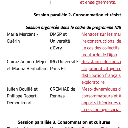
1
et enseignements.
Session parallèle 2. Consommation et résistan
Session organisée dans le cadre du programme NACRE
Maria Mercanti-
DMSP et
Menaces sur les marque
Guérin
Université
(re)constructions identi
d’Evry
Le cas des collectifs de 
moutarde de Dijon
Chiraz Aouina-Mejri
IRG Université
Résistance du consomm
et Mouna Benhallam
Paris Est
l’argument citoyen des 
distribution françaises 
exploratoire
Julien Bouillé et
CREM IAE de
Meso-dynamiques de la 
Philippe Robert-
Rennes
consommateurs et Weba
Demontrond
apports théoriques et 
la psychologie sociale
Session parallèle 3. Consommation et cultures