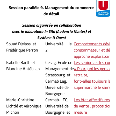
Session parallèle 9. Management du commerce
de détail
Session organisée en collaboration
avec le laboratoire In Situ (Audencia Nantes) et
Système U Ouest
Souad Djelassi et
Université Lille
Comportements déviant
Frédérique Perron
2
consommateur et démar
approche exploratoire
Isabelle Barth et
Cesag, Ecole de
Les seniors et les cours
Blandine Antéblian
Management de
« Pourquoi les personne
Strasbourg, et
retraite,
Cermab Leg,
font-elles toujours leur
Université de
supermarché le samedi 
Bourgogne
Marie-Christine
Cermab-LEG,
Les état affectifs resse
Lichtlé et Véronique
Université de
de vente : proposition d
Plichon
Bourgogne, et
mesure