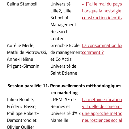
Celina Stamboli
Université
« J‟ai le mal du pays » :
Lille2, Lille
Lorsque la nostalgie part
School of
construction identitair
Management
Research
Center
Aurélie Merle,
Grenoble Ecole
La consommation locale 
Mathilde Piotrowski,
de management
comment ?
Anne-Hélène
et Co Actis
Prigent-Simonin
Université de
Saint Etienne
Session parallèle 11. Renouvellements méthodologiques
en marketing
Julien Bouillé,
CREM IAE de
La métaversification de 
Frédéric Basso,
Rennes et
virtuelle de consommati
Philippe Robert-
Université d’Aix
une approche méthodolo
Demontrond et
Marseille
neurosciences sociales
Olivier Oullier