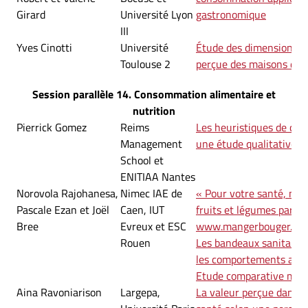
Girard
Université Lyon
gastronomique
III
Yves Cinotti
Université
Étude des dimensions de 
Toulouse 2
perçue des maisons d’h
Session parallèle 14. Consommation alimentaire et
nutrition
Pierrick Gomez
Reims
Les heuristiques de choi
Management
une étude qualitative e
School et
ENITIAA Nantes
Norovola Rajohanesa,
Nimec IAE de
« Pour votre santé, ma
Pascale Ezan et Joël
Caen, IUT
fruits et légumes par jou
Bree
Evreux et ESC
www.mangerbouger.fr 
Rouen
Les bandeaux sanitaires
les comportements alim
Etude comparative mèr
Aina Ravoniarison
Largepa,
La valeur perçue dans l