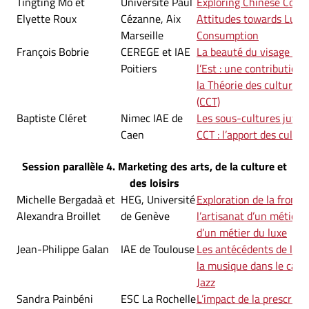
Tingting Mo et
Université Paul
Exploring Chinese Cons
Elyette Roux
Cézanne, Aix
Attitudes towards Luxu
Marseille
Consumption
François Bobrie
CEREGE et IAE
La beauté du visage en 
Poitiers
l’Est : une contribution
la Théorie des culture
(CCT)
Baptiste Cléret
Nimec IAE de
Les sous-cultures juvéni
Caen
CCT : l’apport des cultur
Session parallèle 4. Marketing des arts, de la culture et
des loisirs
Michelle Bergadaà et
HEG, Université
Exploration de la frontiè
Alexandra Broillet
de Genève
l’artisanat d’un métier d
d’un métier du luxe
Jean-Philippe Galan
IAE de Toulouse
Les antécédents de la r
la musique dans le cadre
Jazz
Sandra Painbéni
ESC La Rochelle
L’impact de la prescripti