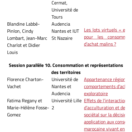
Cermat,
Université de
Tours
Blandine Labbé-
Audencia
Les lots virtuels « emp
Pinlon, Cindy
Nantes et IUT
pour les consommat
Lombart, Jean-Marc
St Nazaire
d’achat malins ?
Charlot et Didier
Louis
Session parallèle 10. Consommation et représentations
des territoires
Florence Charton-
Université de
Appartenance régionale
Vachet
Nantes et
comportements d’achat 
Audencia
exploratoire
Fatima Regany et
Université Lille
Effets de l’interaction e
Marie-Hélène Fosse-
2
d’acculturation et de d
Gomez
sociétal sur la décision d
application aux consom
marocaine vivant en Fr