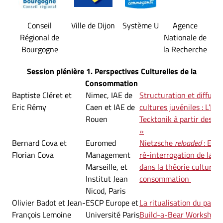
Conseil
Ville de Dijon
Système U
Agence
Uni
Régional de
Nationale de
B
Bourgogne
la Recherche
Session plénière 1. Perspectives Culturelles de la
Consommation
Baptiste Cléret et
Nimec, IAE de
Structuration et diffusi
Eric Rémy
Caen et IAE de
cultures juvéniles : L’Ele
Rouen
Tecktonik à partir des « 
»
Bernard Cova et
Euromed
Nietzsche
reloaded
: Elé
Florian Cova
Management
ré-interrogation de la no
Marseille, et
dans la théorie culturelle
Institut Jean
consommation
Nicod, Paris
Olivier Badot et Jean-
ESCP Europe et
La ritualisation du parco
François Lemoine
Université Paris
Build-a-Bear Workshop.