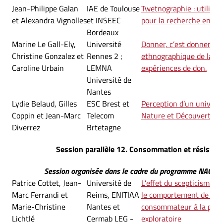
Jean-Philippe Galan
IAE de Toulouse
Twetnographie : utilisat
et Alexandra Vignolles
et INSEEC
pour la recherche en m
Bordeaux
Marine Le Gall-Ely,
Université
Donner, c’est donner ? 
Christine Gonzalez et
Rennes 2 ;
ethnographique de la di
Caroline Urbain
LEMNA
expériences de don.
Université de
Nantes
Lydie Belaud, Gilles
ESC Brest et
Perception d’un univers v
Coppin et Jean-Marc
Telecom
Nature et Découvertes
Diverrez
Brtetagne
Session parallèle 12. Consommation et résistan
Session organisée dans le cadre du programme NACRE
Patrice Cottet, Jean-
Université de
L’effet du scepticisme e
Marc Ferrandi et
Reims, ENITIAA
le comportement de rés
Marie-Christine
Nantes et
consommateur à la publi
Lichtlé
Cermab LEG -
exploratoire