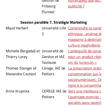
Gestion de
vulnérables que les adul
Fribourg
publicité ?
(Suisse)
Session parallèle 7. Stratégie Marketing
Maud Herbert
Université Lille
Comprendre la construct
2
ethnique : analyse du d
magazine à destination
culture maghrébine en 
Michelle Bergadaà et
Université de
L’ambiguïté de construit
Thierry Lorey
Genève et IAE
pour un produit régional
Toulouse
vin du Jurançon »
Thomas Stenger et
Cerege, IAE de
La prescription ordinaire
Alexandre Coutant
Poitiers
consommation sur les r
socionumériques : De la 
ligne à la consommation
Anne Krupicka
CEREGE IAE de
Vers une meilleure com
Poitiers
l’avantage pionnier : l’é
sociales sous-jacentes à