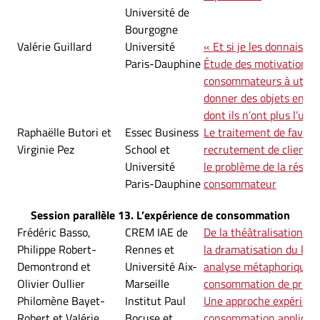
Université de
Bourgogne
Valérie Guillard
Université
« Et si je les donnais vi
Paris-Dauphine
Étude des motivations 
consommateurs à utilise
donner des objets encor
dont ils n’ont plus l’utili
Raphaëlle Butori et
Essec Business
Le traitement de faveu
Virginie Pez
School et
recrutement de clientèle
Université
le problème de la résist
Paris-Dauphine
consommateur
Session parallèle 13. L’expérience de consommation
Frédéric Basso,
CREM IAE de
De la théâtralisation du
Philippe Robert-
Rennes et
la dramatisation du lieu
Demontrond et
Université Aix-
analyse métaphorique de
Olivier Oullier
Marseille
consommation de produi
Philomène Bayet-
Institut Paul
Une approche expérienti
Robert et Valérie
Bocuse et
consommation appliquée