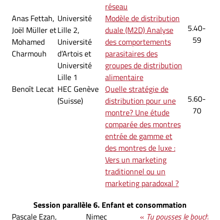
réseau
Anas Fettah,
Université
Modèle de distribution
5.40-
Joël Müller et
Lille 2,
duale (M2D) Analyse
59
Mohamed
Université
des comportements
Charmouh
d’Artois et
parasitaires des
Université
groupes de distribution
Lille 1
alimentaire
Benoît Lecat
HEC Genève
Quelle stratégie de
5.60-
(Suisse)
distribution pour une
70
montre? Une étude
comparée des montres
entrée de gamme et
des montres de luxe :
Vers un marketing
traditionnel ou un
marketing paradoxal ?
Session parallèle 6. Enfant et consommation
Pascale Ezan,
Nimec
«
Tu pousses le bouchon u