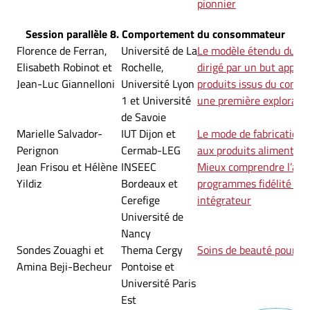
pionnier
Session parallèle 8. Comportement du consommateur
Florence de Ferran,
Université de La
Le modèle étendu du c
Elisabeth Robinot et
Rochelle,
dirigé par un but appliq
Jean-Luc Giannelloni
Université Lyon
produits issus du comme
1 et Université
une première explorati
de Savoie
Marielle Salvador-
IUT Dijon et
Le mode de fabrication 
Perignon
Cermab-LEG
aux produits alimentair
Jean Frisou et Hélène
INSEEC
Mieux comprendre l’app
Yildiz
Bordeaux et
programmes fidélité : v
Cerefige
intégrateur
Université de
Nancy
Sondes Zouaghi et
Thema Cergy
Soins de beauté pour di
Amina Beji-Becheur
Pontoise et
Université Paris
Est