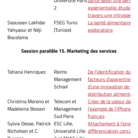
Université Paris
santé selon une perspec
2
expérientielle: étude ex
travers une introspecti
Saoussen Lakhdar
FSEG Tunis
La santé alimentaire pe
Yahyaoui et Néji
(Tunisie)
exploratoire
Bouslama
Session parallèle 15. Marketing des services
Tatiana Henriquez
Reims
De l’identification du c
Management
facteurs d’apprentissage
School
d’une innovation de fo
distribution alimentaire
Christina Moreno et
Telecom et
Créer de la valeur dans l
Madeleine Besson
Management
l’exemple de l’iPhone s
Sud Paris
français
Sylvie Desse, Patrick
ESC Lille,
Attachement à l’enseig
Nicholson et C.
Université Lille
différenciation concurre