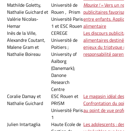
Mathilde Goletty,
Université de
Maurice ! »
Vers un repé
Nathalie Guichard et
Rouen ,
Prism
publicitaires favorisant 
Valérie Nicolas-
Université Paris
entre enfants. Applicat
Hemar
1 et ESC Rouen
alimentaire
Inès de la Ville,
CEREGE
Les discours publicitair
Alexandre Coutant,
Université de
alimentaires destinés au
Malene Gram et
Poitiers ;
enjeux du triptyque nutr
Nathalie Boireau
University of
responsabilité parental
Aalborg
(Danemark);
Danone
Research
Centre
Coralie Damay et
ESC Rouen et
Le magasin idéal des enf
Nathalie Guichard
PRISM
Confrontation du point 
Université Paris
au point de vue profess
1
Julien Intartaglia
Haute Ecole de
Les adolescents : des 