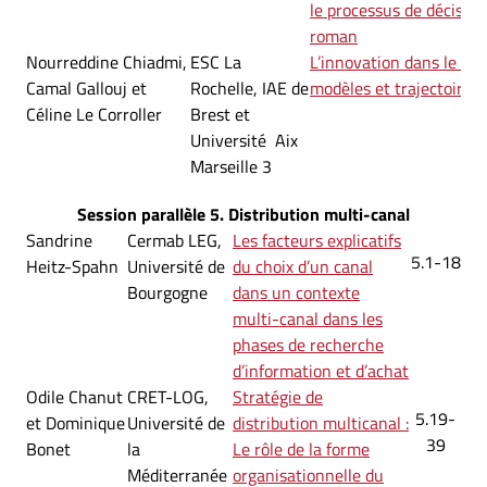
le processus de décision
roman
Nourreddine Chiadmi,
ESC La
L’innovation dans le tou
Camal Gallouj et
Rochelle, IAE de
modèles et trajectoires
Céline Le Corroller
Brest et
Université Aix
Marseille 3
Session parallèle 5. Distribution multi-canal
Sandrine
Cermab LEG,
Les facteurs explicatifs
5.1-18
Heitz-Spahn
Université de
du choix d’un canal
Bourgogne
dans un contexte
multi-canal dans les
phases de recherche
d’information et d’achat
Odile Chanut
CRET-LOG,
Stratégie de
5.19-
et Dominique
Université de
distribution multicanal :
39
Bonet
la
Le rôle de la forme
Méditerranée
organisationnelle du