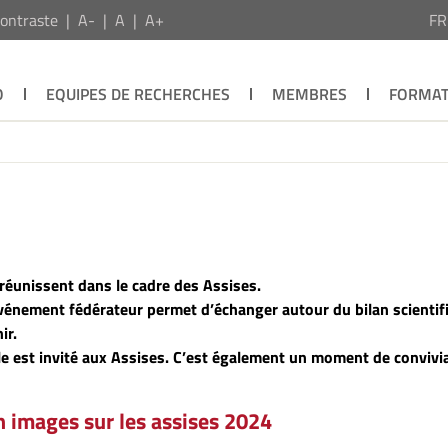
ontraste
A-
A
A+
F
O
EQUIPES DE RECHERCHES
MEMBRES
FORMAT
réunissent dans le cadre des Assises.
 événement fédérateur permet d’échanger autour du bilan scientif
ir.
 est invité aux Assises. C’est également un moment de convivia
n images sur les assises 2024