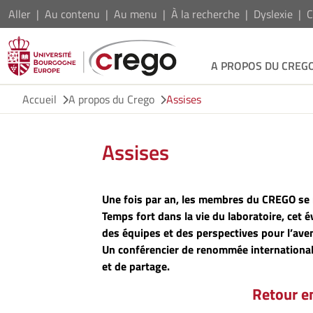
Aller
Au contenu
Au menu
À la recherche
Dyslexie
C
A PROPOS DU CREG
Accueil
A propos du Crego
Assises
Assises
Une fois par an, les membres du CREGO se 
Temps fort dans la vie du laboratoire, cet
des équipes et des perspectives pour l’aven
Un conférencier de renommée internationale
et de partage.
Retour e