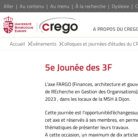
Aller
Au contenu
Au menu
À la recherche
Dyslexie
C
A PROPOS DU CREG
Accueil
Événements
Colloques et journées d'études du 
5e Jounée des 3F
L’axe FARGO (Finances, architecture et gou
de REcherche en Gestion des Organisations),
2023 , dans les locaux de la MSH à Dijon.
Cette journée est l’opportunitéd’échangessu
cet axe et réservés à ses membres, en perme
thématiques de présenter leurs travaux.
A cette occasion, un maximum de dix articles