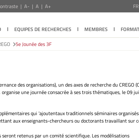
ontraste
A-
A
A+
F
O
EQUIPES DE RECHERCHES
MEMBRES
FORMAT
CREGO
5e Jounée des 3F
vernance des organisations), un des axes de recherche du CREGO (
 organise une journée consacrée à ses trois thématiques, le 09 ju
pplémentaires qui ’ajoutentaux traditionnels séminaires organisés
ttant aux enseignants-chercheurs ou doctorants travaillant sur c
 seront retenus par un comité scientifique. Les modélisations