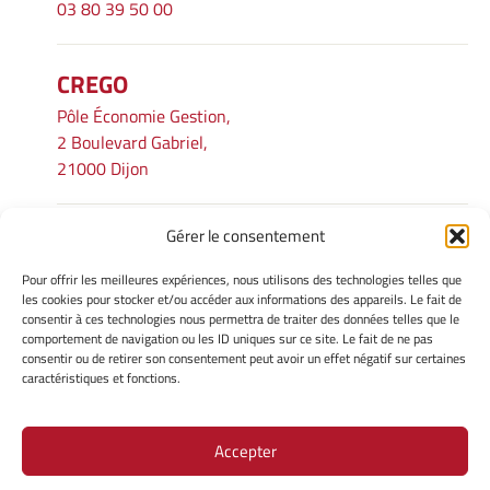
03 80 39 50 00
CREGO
Pôle Économie Gestion,
2 Boulevard Gabriel,
21000 Dijon
Gérer le consentement
INFORMATIONS LÉGALES
Pour offrir les meilleures expériences, nous utilisons des technologies telles que
Mentions légales
les cookies pour stocker et/ou accéder aux informations des appareils. Le fait de
consentir à ces technologies nous permettra de traiter des données telles que le
Gérer mes cookies
comportement de navigation ou les ID uniques sur ce site. Le fait de ne pas
Avertissement
consentir ou de retirer son consentement peut avoir un effet négatif sur certaines
Politique de cookies
caractéristiques et fonctions.
Déclaration de confidentialité
Accepter
Site Officiel - CREGO @ 2026