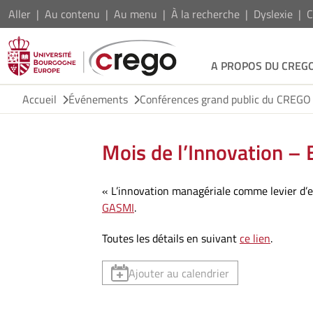
Aller
Au contenu
Au menu
À la recherche
Dyslexie
C
A PROPOS DU CREG
Accueil
Événements
Conférences grand public du CREGO
Mois de l’Innovation – 
« L’innovation managériale comme levier d’
GASMI
.
Toutes les détails en suivant
ce lien
.
Ajouter au calendrier