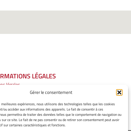
ORMATIONS LÉGALES
ns légales
mes cookies
Gérer le consentement
ssement
es meilleures expériences, nous utilisons des technologies telles que les cookies
ue de cookies
et/ou accéder aux informations des appareils. Le fait de consentir à ces
tion de confidentialité
nous permettra de traiter des données telles que le comportement de navigation ou
s sur ce site. Le fait de ne pas consentir ou de retirer son consentement peut avoir
if sur certaines caractéristiques et fonctions.