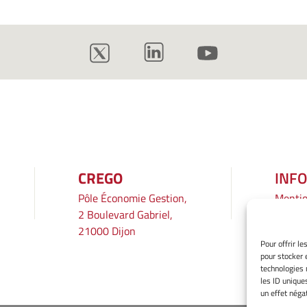
CREGO
INF
Pôle Économie Gestion,
Mentio
2 Boulevard Gabriel,
Gérer 
21000 Dijon
Averti
Pour offrir l
Politiq
pour stocker 
Déclara
technologies 
les ID unique
un effet négat