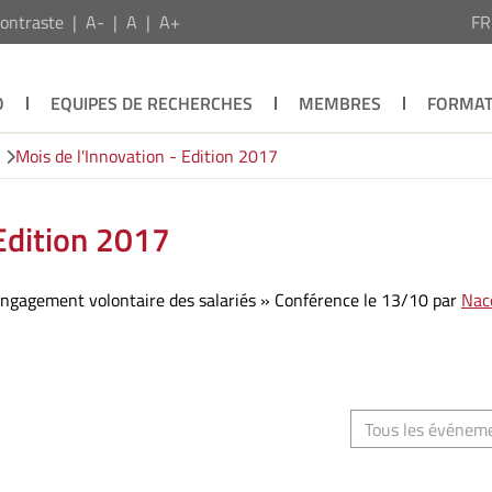
ontraste
A-
A
A+
F
O
EQUIPES DE RECHERCHES
MEMBRES
FORMAT
Mois de l'Innovation - Edition 2017
Edition 2017
engagement volontaire des salariés » Conférence le 13/10 par
Nac
Tous les événem