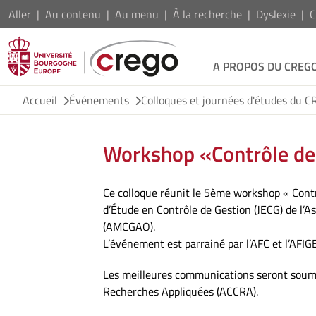
Aller
Au contenu
Au menu
À la recherche
Dyslexie
C
A PROPOS DU CREG
Accueil
Événements
Colloques et journées d'études du 
Workshop «Contrôle de
Ce colloque réunit le 5ème workshop « Con
d’Étude en Contrôle de Gestion (JECG) de l’A
(AMCGAO).
L’événement est parrainé par l’AFC et l’AFIG
Les meilleures communications seront soumi
Recherches Appliquées (ACCRA).