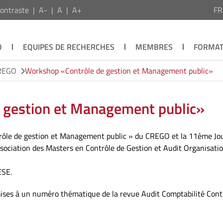
ontraste
A-
A
A+
F
O
EQUIPES DE RECHERCHES
MEMBRES
FORMAT
CREGO
Workshop «Contrôle de gestion et Management public»
 gestion et Management public»
trôle de gestion et Management public » du CREGO et la 11ème Jo
ssociation des Masters en Contrôle de Gestion et Audit Organisati
ESE.
ses à un numéro thématique de la revue Audit Comptabilité Contr