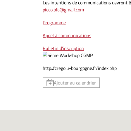
Les intentions de communications devront êt
picco.bfc@gmail.com
Programme
Appel à communications
Bulletin d’inscription
http://crego.u-bourgogne.fr/index.php
Ajouter au calendrier