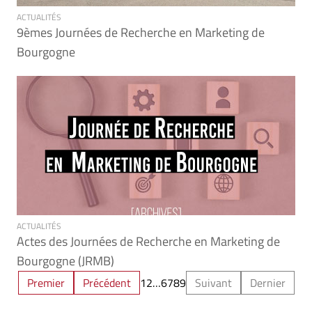
ACTUALITÉS
9èmes Journées de Recherche en Marketing de
Bourgogne
ACTUALITÉS
Actes des Journées de Recherche en Marketing de
Bourgogne (JRMB)
Premier
Précédent
1
2
…
6
7
8
9
Suivant
Dernier