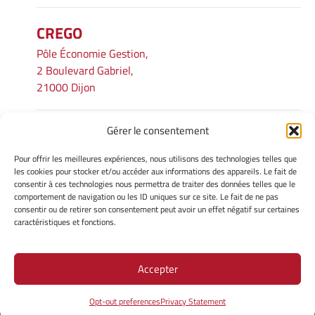
CREGO
Pôle Économie Gestion,
2 Boulevard Gabriel,
21000 Dijon
Gérer le consentement
INFORMATIONS LÉGALES
Pour offrir les meilleures expériences, nous utilisons des technologies telles que
Mentions légales
les cookies pour stocker et/ou accéder aux informations des appareils. Le fait de
consentir à ces technologies nous permettra de traiter des données telles que le
Gérer mes cookies
comportement de navigation ou les ID uniques sur ce site. Le fait de ne pas
Avertissement
consentir ou de retirer son consentement peut avoir un effet négatif sur certaines
Politique de cookies
caractéristiques et fonctions.
Déclaration de confidentialité
Accepter
Site Officiel - CREGO @ 2026
Opt-out preferences
Privacy Statement
Copyright Université de Bourgogne Europe