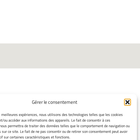
Gérer le consentement
ORMATIONS LÉGALES
es meilleures expériences, nous utilisons des technologies telles que les cookies
et/ou accéder aux informations des appareils. Le fait de consentir à ces
ns légales
nous permettra de traiter des données telles que le comportement de navigation ou
mes cookies
s sur ce site. Le fait de ne pas consentir ou de retirer son consentement peut avoir
ssement
if sur certaines caractéristiques et fonctions.