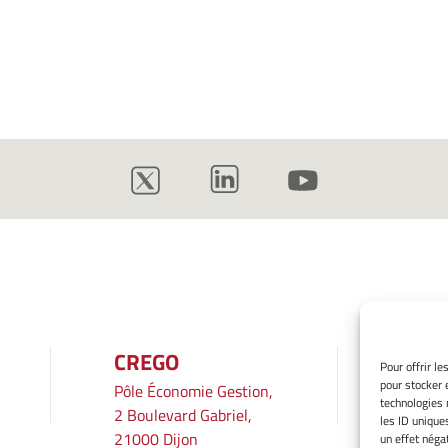
CREGO
INF
Pour offrir l
pour stocker 
Pôle Économie Gestion,
Mentio
technologies 
2 Boulevard Gabriel,
Gérer 
les ID unique
21000 Dijon
Averti
un effet négat