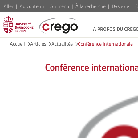
Aller
Au contenu
Au menu
À la recherche
Dyslexie
C
A PROPOS DU CREG
Accueil
Articles
Actualités
Conférence internationale
Conférence internation