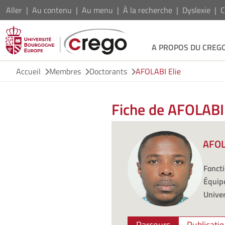
Aller
Au contenu
Au menu
À la recherche
Dyslexie
C
A PROPOS DU CREG
Accueil
Membres
Doctorants
AFOLABI Elie
Fiche de AFOLABI 
AFOL
Foncti
Équipe
Univer
Parcours
Publicati