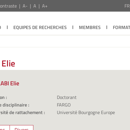
ontraste
A-
A
A+
F
O
EQUIPES DE RECHERCHES
MEMBRES
FORMAT
Elie
ABI Elie
on :
Doctorant
 disciplinaire :
FARGO
sité de rattachement :
Université Bourgogne Europe
ons
Divers