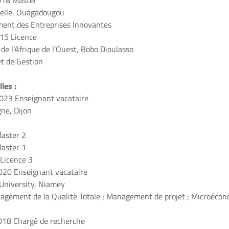
018
Master
elle, Ouagadougou
ent des Entreprises Innovantes
015
Licence
de l’Afrique de l’Ouest, Bobo
Dioulasso
t de Gestion
les :
2023
Enseignant vacataire
ne, Dijon
Master 2
Master 1
 Licence 3
2020
Enseignant vacataire
University, Niamey
agement de la Qualité Totale ;
Management de projet ; Microécon
2018
Chargé de recherche