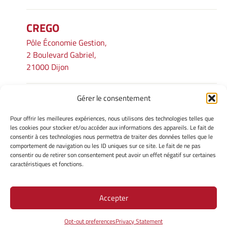
CREGO
Pôle Économie Gestion,
2 Boulevard Gabriel,
21000 Dijon
Gérer le consentement
INFORMATIONS LÉGALES
Pour offrir les meilleures expériences, nous utilisons des technologies telles que
Mentions légales
les cookies pour stocker et/ou accéder aux informations des appareils. Le fait de
consentir à ces technologies nous permettra de traiter des données telles que le
Gérer mes cookies
comportement de navigation ou les ID uniques sur ce site. Le fait de ne pas
Avertissement
consentir ou de retirer son consentement peut avoir un effet négatif sur certaines
Politique de cookies
caractéristiques et fonctions.
Déclaration de confidentialité
Accepter
Site Officiel - CREGO @ 2026
Opt-out preferences
Privacy Statement
Copyright Université de Bourgogne Europe