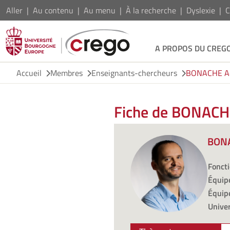
Aller
Au contenu
Au menu
À la recherche
Dyslexie
C
A PROPOS DU CREG
Accueil
Membres
Enseignants-chercheurs
BONACHE Ad
Fiche de BONACH
BONA
Foncti
Équipe
Équipe
Univer