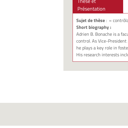
Thèse et
Présentation
Sujet de thèse
:
« contrôla
Short biography :
Adrien B. Bonache is a fa
control. As Vice-President
he plays a key role in fos
His research interests inc