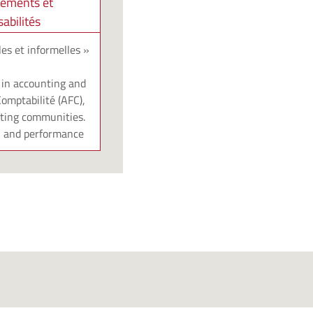
ements et
abilités
les et informelles »
 in accounting and
omptabilité (AFC),
nting communities.
on and performance