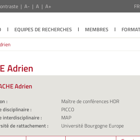
ontraste
A-
A
A+
F
O
EQUIPES DE RECHERCHES
MEMBRES
FORMAT
rien
E Adrien
CHE Adrien
on :
Maître de conférences HDR
 disciplinaire :
PICCO
 interdisciplinaire :
MAP
sité de rattachement :
Université Bourgogne Europe