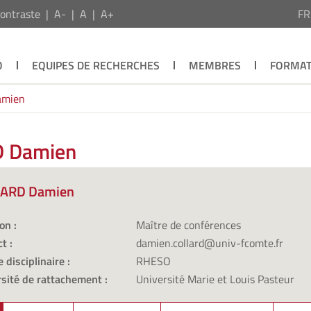
ontraste
A-
A
A+
F
O
EQUIPES DE RECHERCHES
MEMBRES
FORMAT
amien
D Damien
ARD Damien
on :
Maître de conférences
t :
damien.collard@univ-fcomte.fr
 disciplinaire :
RHESO
sité de rattachement :
Université Marie et Louis Pasteur