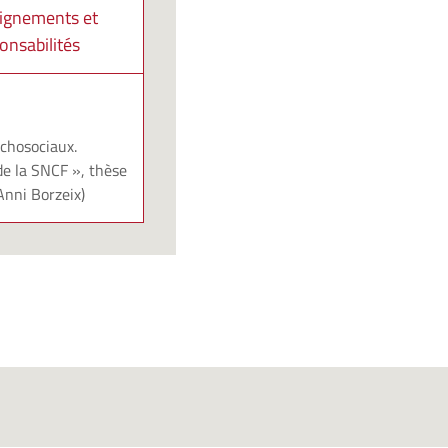
ignements et
onsabilités
chosociaux.
de la SNCF », thèse
Anni Borzeix)