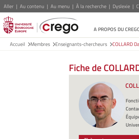
Aller
Au contenu
Au menu
À la recherche
Dyslexie
C
A PROPOS DU CREG
Accueil
Membres
Enseignants-chercheurs
COLLARD D
Fiche de COLLAR
COLL
Foncti
Contac
Équipe
Univer