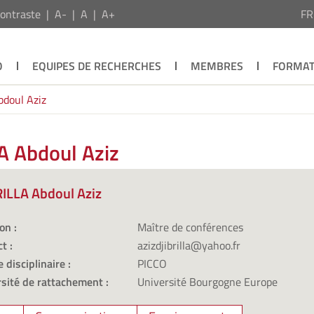
ontraste
A-
A
A+
F
O
EQUIPES DE RECHERCHES
MEMBRES
FORMAT
bdoul Aziz
A Abdoul Aziz
RILLA Abdoul Aziz
on :
Maître de conférences
t :
azizdjibrilla@yahoo.fr
 disciplinaire :
PICCO
sité de rattachement :
Université Bourgogne Europe