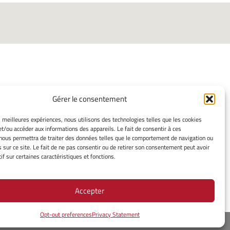
Gérer le consentement
ORMATIONS LÉGALES
es meilleures expériences, nous utilisons des technologies telles que les cookies
et/ou accéder aux informations des appareils. Le fait de consentir à ces
ns légales
nous permettra de traiter des données telles que le comportement de navigation ou
mes cookies
s sur ce site. Le fait de ne pas consentir ou de retirer son consentement peut avoir
ssement
if sur certaines caractéristiques et fonctions.
ue de cookies
tion de confidentialité
Accepter
Opt-out preferences
Privacy Statement
urope