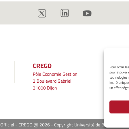
CREGO
INF
Pour offrir l
pour stocker 
Pôle Économie Gestion,
Mentio
technologies 
2 Boulevard Gabriel,
Gérer 
les ID unique
21000 Dijon
Averti
un effet négat
Politiq
Déclara
 Officiel - CREGO @ 2026
Copyright Université de Bourgogne E