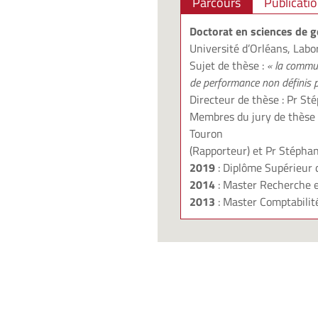
Parcours
Publicati
Doctorat en sciences de g
Université d’Orléans, Labo
Sujet de thèse :
« la communi
de performance non définis 
Directeur de thèse : Pr S
Membres du jury de thèse :
Touron
(Rapporteur) et Pr Stéphan
2019
: Diplôme Supérieur 
2014
: Master Recherche e
2013
: Master Comptabilit