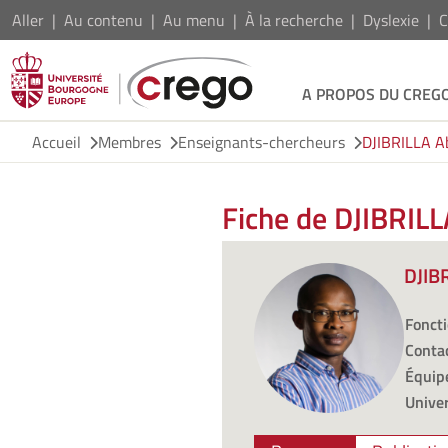
Aller
Au contenu
Au menu
À la recherche
Dyslexie
C
A PROPOS DU CREG
Accueil
Membres
Enseignants-chercheurs
DJIBRILLA A
Fiche de DJIBRILL
DJIB
Foncti
Contac
Équipe
Univer