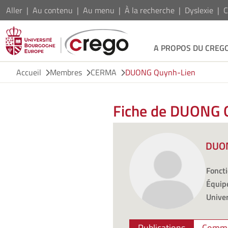
Aller
Au contenu
Au menu
À la recherche
Dyslexie
C
A PROPOS DU CREG
Accueil
Membres
CERMA
DUONG Quynh-Lien
Fiche de DUONG 
DUON
Foncti
Équipe
Univer
Publications
Commu