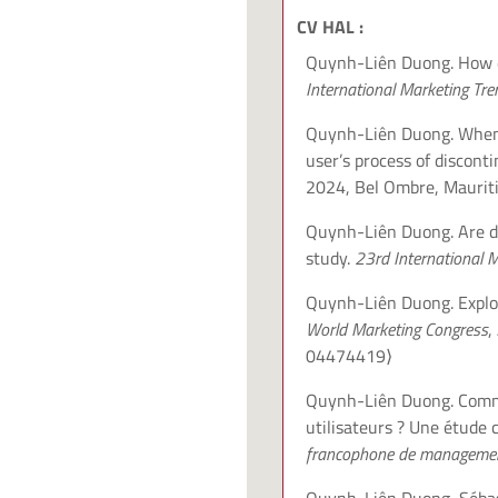
CV HAL :
Quynh-Liên Duong. How de
International Marketing Tr
Quynh-Liên Duong. When t
user’s process of discont
2024, Bel Ombre, Maurit
Quynh-Liên Duong. Are di
study.
23rd International 
Quynh-Liên Duong. Explor
World Marketing Congress
,
04474419⟩
Quynh-Liên Duong. Commen
utilisateurs ? Une étud
francophone de managemen