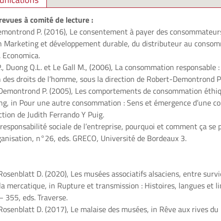
 revues à comité de lecture :
emontrond P. (2016), Le consentement à payer des consommateurs
, in Marketing et développement durable, du distributeur au cons
. Economica.
 Duong Q.L. et Le Gall M., (2006), La consommation responsable : 
n des droits de l’homme, sous la direction de Robert-Demontrond P.
Demontrond P. (2005), Les comportements de consommation éthiq
ng, in Pour une autre consommation : Sens et émergence d’une 
ection de Judith Ferrando Y Puig.
responsabilité sociale de l’entreprise, pourquoi et comment ça se 
nisation, n°26, eds. GRECO, Université de Bordeaux 3.
Rosenblatt D. (2020), Les musées associatifs alsaciens, entre survi
la mercatique, in Rupture et transmission : Histoires, langues et l
– 355, eds. Traverse.
Rosenblatt D. (2017), Le malaise des musées, in Rêve aux rives du 