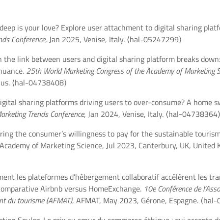
ep is your love? Explore user attachment to digital sharing plat
ends Conference
, Jan 2025, Venise, Italy.
⟨hal-05247299⟩
he link between users and digital sharing platform breaks down:
inuance.
25th World Marketing Congress of the Academy of Marketing S
ius.
⟨hal-04738408⟩
gital sharing platforms driving users to over-consume? A home s
Marketing Trends Conference
, Jan 2024, Venise, Italy.
⟨hal-04738364
ing the consumer’s willingness to pay for the sustainable tourism
 Academy of Marketing Science, Jul 2023, Canterbury, UK, United
t les plateformes d’hébergement collaboratif accélèrent les tra
e comparative Airbnb versus HomeExchange.
10e Conférence de l’Asso
t du tourisme (AFMAT)
, AFMAT, May 2023, Gérone, Espagne.
⟨hal-