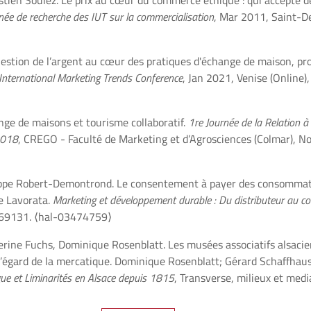
ien Soulez. Le prix au cœur du commerce éthique : qui accepte d
née de recherche des IUT sur la commercialisation
, Mar 2011, Saint-D
stion de l’argent au cœur des pratiques d'échange de maison, pro
International Marketing Trends Conference
, Jan 2021, Venise (Online), 
e de maisons et tourisme collaboratif.
1re Journée de la Relation 
2018
, CREGO - Faculté de Marketing et d’Agrosciences (Colmar), N
ppe Robert-Demontrond. Le consentement à payer des consommat
re Lavorata.
Marketing et développement durable : Du distributeur au 
869131.
⟨hal-03474759⟩
ine Fuchs, Dominique Rosenblatt. Les musées associatifs alsacien
l’égard de la mercatique. Dominique Rosenblatt; Gérard Schaffhau
gue et Liminarités en Alsace depuis 1815
, Transverse, milieux et med