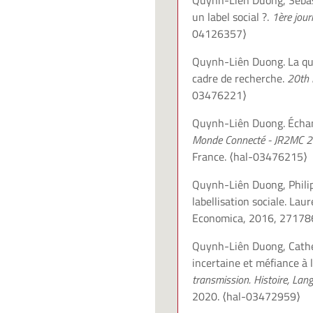
Quynh-Liên Duong, Sébast
un label social ?.
1ère jour
04126357⟩
Quynh-Liên Duong. La que
cadre de recherche.
20th 
03476221⟩
Quynh-Liên Duong. Échang
Monde Connecté - JR2MC 
France.
⟨hal-03476215⟩
Quynh-Liên Duong, Phili
labellisation sociale. Lau
Economica, 2016, 2717
Quynh-Liên Duong, Cather
incertaine et méfiance à 
transmission. Histoire, Lan
2020.
⟨hal-03472959⟩