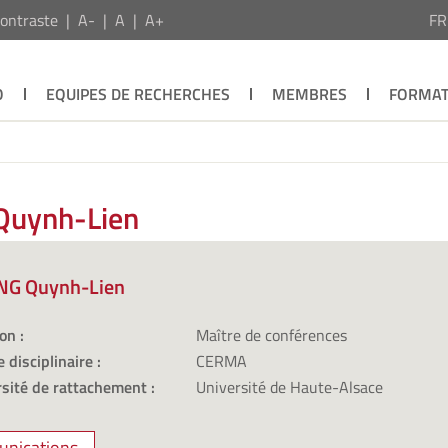
ontraste
A-
A
A+
F
O
EQUIPES DE RECHERCHES
MEMBRES
FORMAT
Quynh-Lien
G Quynh-Lien
on :
Maître de conférences
 disciplinaire :
CERMA
sité de rattachement :
Université de Haute-Alsace
nications