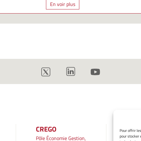
En voir plus
CREGO
INF
Pour offrir l
pour stocker 
Pôle Économie Gestion,
Mentio