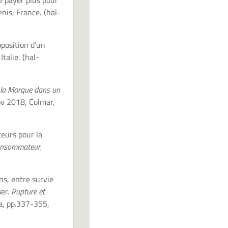
e payer plus pour
enis, France.
⟨hal-
position d’un
Italie.
⟨hal-
à la Marque dans un
ov 2018, Colmar,
eurs pour la
consommateur
,
s, entre survie
ser.
Rupture et
ia, pp.337-355,