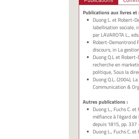
Publications aux livres et
Duong L. et Robert-D
labellisation sociale
par LAVAROTA L., eds
Robert-Demontrond P.,
discours, in La gestio
Duong Q.L et Robert-
recherche en marketi
politique, Sous la dir
Duong Q.L. (2004), La 
Communication & Orga
Autres publications :
Duong L., Fuchs C. et 
méfiance à l’égard de 
depuis 1815, pp. 337 
Duong L., Fuchs C. et 