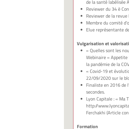
de la santé labélisée
Reviewer du 34 è Con
Reviewer de la rev
Membre du comité d’o
Elue représentante d
Vulgarisation et valorisat
« Quelles sont les nou
Webinaire « Appetite
la pandémie de la COV
« Covid-19 et évoluti
22/09/2020 sur le bl
Finaliste en 2016 de 
secondes.
Lyon Capitale : « Ma 
http://www.lyoncapit
Ferchakhi
(Article con
Formation