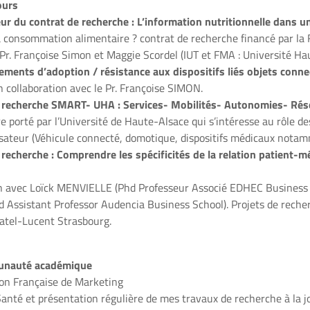
ours
ur du contrat de recherche : L’information nutritionnelle dans 
la consommation alimentaire ? contrat de recherche financé par la
 Pr. Françoise Simon et Maggie Scordel (IUT et FMA : Université Ha
ments d’adoption / résistance aux dispositifs liés objets conne
n collaboration avec le Pr. Françoise SIMON.
 recherche SMART- UHA : Services- Mobilités- Autonomies- Rés
ire porté par l’Université de Haute-Alsace qui s’intéresse au rôle d
lisateur (Véhicule connecté, domotique, dispositifs médicaux nota
recherche : Comprendre les spécificités de la relation patient-
on avec Loïck MENVIELLE (Phd Professeur Associé EDHEC Business 
Assistant Professor Audencia Business School). Projets de reche
catel-Lucent Strasbourg.
munauté académique
ion Française de Marketing
nté et présentation régulière de mes travaux de recherche à la 