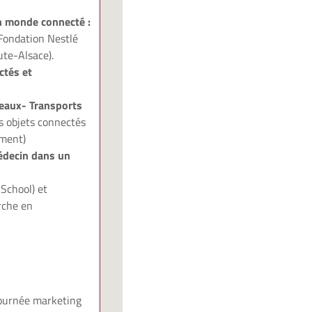
un monde connecté :
 Fondation Nestlé
ute-Alsace).
ctés et
eaux- Transports
es objets connectés
mment)
médecin dans un
School) et
rche en
journée marketing