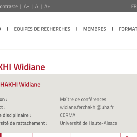
ontraste
A-
A
A+
F
O
EQUIPES DE RECHERCHES
MEMBRES
FORMAT
KHI Widiane
HAKHI Widiane
on :
Maître de conférences
t :
widiane.ferchakhi@uha.fr
 disciplinaire :
CERMA
sité de rattachement :
Université de Haute-Alsace