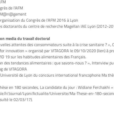
 AFM
grès de l’AFM
ue M@n@gement
rganisation du Congrès de l’AFM 2016 à Lyon
es doctorants du centre de recherche Magellan IAE Lyon (2012-20
ion media du travail doctoral
velles attentes des consommateurs suite à la crise sanitaire ? », 
 for innovation » organisé par VITAGORA le 09/10/2020 (
lien
) à p
ID 19 sur les habitudes alimentaires des Français.
on des tendances alimentaires : que savons-nous ? », Interview pub
og de
VITAGORA
l’Université de Lyon du concours international francophone Ma th
Thèse en 180 secondes, La candidate du jour : Widiane Ferchakhi »
ale.fr/Journal/Lyon/Actualite/Universite/Ma-These-en-180-seco
sulté le 02/03/17).