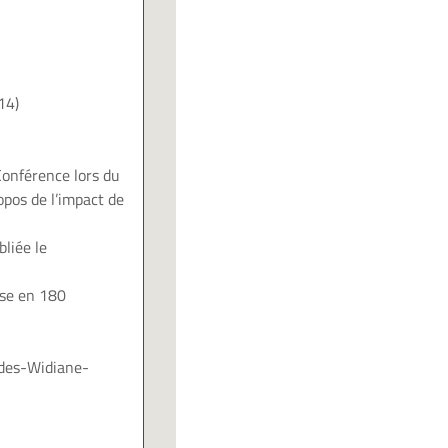
14)
Conférence lors du
ropos de l’impact de
liée le
èse en 180
ndes-Widiane-