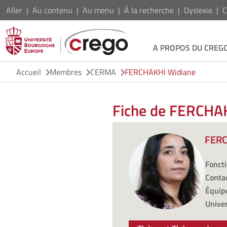
Aller
Au contenu
Au menu
À la recherche
Dyslexie
C
A PROPOS DU CREG
Accueil
Membres
CERMA
FERCHAKHI Widiane
Fiche de FERCHA
FERC
Foncti
Contac
Équipe
Univer