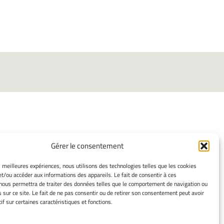
Gérer le consentement
ORMATIONS LÉGALES
es meilleures expériences, nous utilisons des technologies telles que les cookies
et/ou accéder aux informations des appareils. Le fait de consentir à ces
ns légales
nous permettra de traiter des données telles que le comportement de navigation ou
mes cookies
s sur ce site. Le fait de ne pas consentir ou de retirer son consentement peut avoir
ssement
if sur certaines caractéristiques et fonctions.
ue de cookies