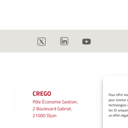
CREGO
INF
Pour offrir l
pour stocker 
Pôle Économie Gestion,
Mentio
technologies 
2 Boulevard Gabriel,
Gérer 
les ID unique
21000 Dijon
Averti
un effet négat
Politiq