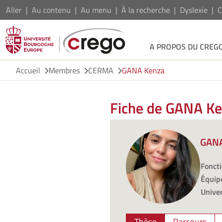
Aller
Au contenu
Au menu
À la recherche
Dyslexie
C
A PROPOS DU CREG
Accueil
Membres
CERMA
GANA Kenza
Fiche de GANA K
GANA
Foncti
Équipe
Univer
Thèse
Parcours