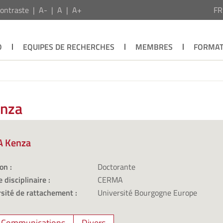
ontraste
A-
A
A+
F
O
EQUIPES DE RECHERCHES
MEMBRES
FORMAT
enza
 Kenza
on :
Doctorante
 disciplinaire :
CERMA
sité de rattachement :
Université Bourgogne Europe
Communications
Divers