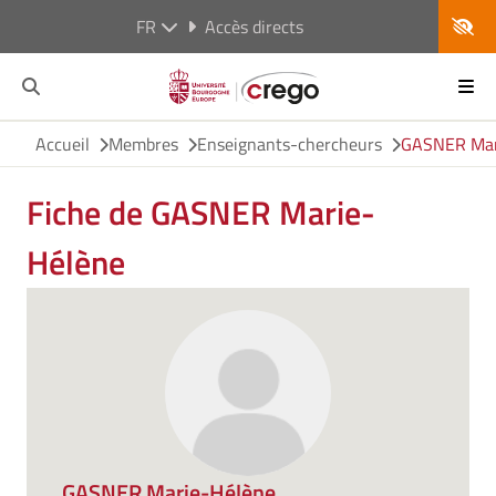
FR
Accès directs
Accueil
Membres
Enseignants-chercheurs
GASNER Mar
Fiche de GASNER Marie-
Hélène
GASNER Marie-Hélène