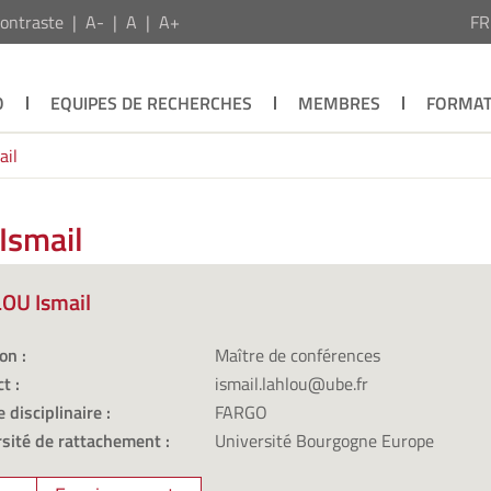
ontraste
A-
A
A+
F
O
EQUIPES DE RECHERCHES
MEMBRES
FORMAT
ail
Ismail
OU Ismail
on :
Maître de conférences
t :
ismail.lahlou@ube.fr
 disciplinaire :
FARGO
sité de rattachement :
Université Bourgogne Europe