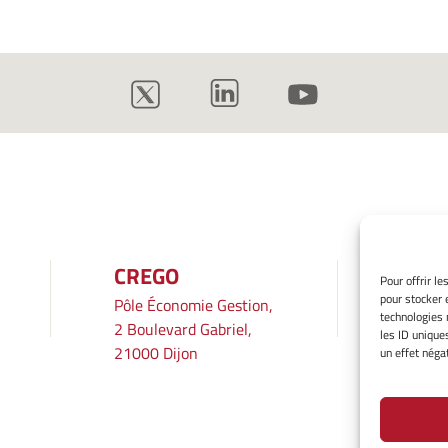
CREGO
INF
Pour offrir l
pour stocker 
Pôle Économie Gestion,
Mentio
technologies 
2 Boulevard Gabriel,
Gérer 
les ID unique
21000 Dijon
Averti
un effet négat
Politiq
Déclara