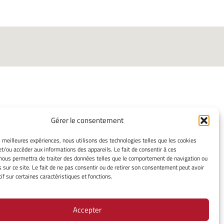
Gérer le consentement
ORMATIONS LÉGALES
es meilleures expériences, nous utilisons des technologies telles que les cookies
et/ou accéder aux informations des appareils. Le fait de consentir à ces
ns légales
nous permettra de traiter des données telles que le comportement de navigation ou
mes cookies
s sur ce site. Le fait de ne pas consentir ou de retirer son consentement peut avoir
ssement
if sur certaines caractéristiques et fonctions.
ue de cookies
tion de confidentialité
Accepter