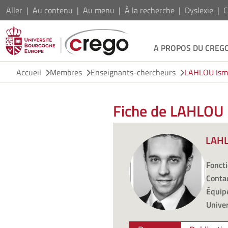
Aller
Au contenu
Au menu
À la recherche
Dyslexie
C
A PROPOS DU CREG
Accueil
Membres
Enseignants-chercheurs
LAHLOU Ism
Fiche de LAHLOU 
LAHL
Foncti
Contac
Équipe
Univer