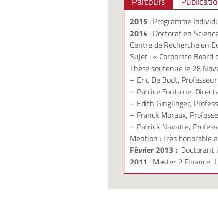
Parcours
Publicati
2015
: Programme Individu
2014
: Doctorat en Scienc
Centre de Recherche en 
Sujet : « Corporate Board o
Thèse soutenue le 28 Nove
– Eric De Bodt, Professeur 
– Patrice Fontaine, Direct
– Edith Ginglinger, Profes
– Franck Moraux, Professe
– Patrick Navatte, Profess
Mention : Très honorable av
Février 2013 :
Doctorant 
2011
: Master 2 Finance, 