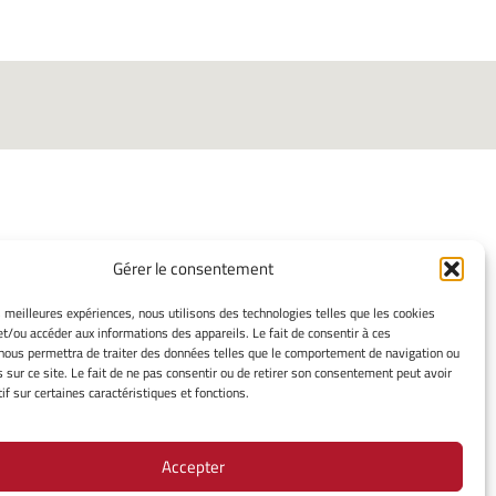
Gérer le consentement
ORMATIONS LÉGALES
es meilleures expériences, nous utilisons des technologies telles que les cookies
et/ou accéder aux informations des appareils. Le fait de consentir à ces
ns légales
nous permettra de traiter des données telles que le comportement de navigation ou
mes cookies
s sur ce site. Le fait de ne pas consentir ou de retirer son consentement peut avoir
ssement
if sur certaines caractéristiques et fonctions.
ue de cookies
tion de confidentialité
Accepter