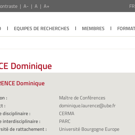
ontraste
A-
A
A+
F
O
EQUIPES DE RECHERCHES
MEMBRES
FORMAT
CE Dominique
ENCE Dominique
on :
Maître de Conférences
t :
dominique.laurence@ube.fr
 disciplinaire :
CERMA
 interdisciplinaire :
PARC
sité de rattachement :
Université Bourgogne Europe