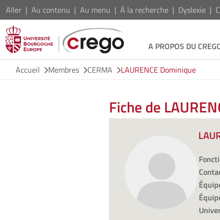
Aller
Au contenu
Au menu
À la recherche
Dyslexie
C
A PROPOS DU CREG
Accueil
Membres
CERMA
LAURENCE Dominique
Fiche de LAUREN
LAUR
Foncti
Contac
Équipe
Équipe
Univer