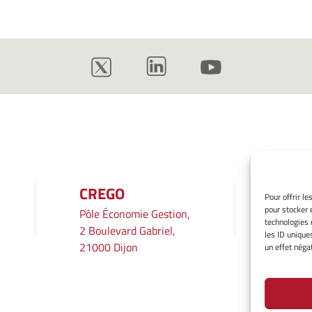
CREGO
INF
Pour offrir l
pour stocker 
Pôle Économie Gestion,
Mentio
technologies 
2 Boulevard Gabriel,
Gérer 
les ID unique
21000 Dijon
Averti
un effet négat
Politiq
Déclara