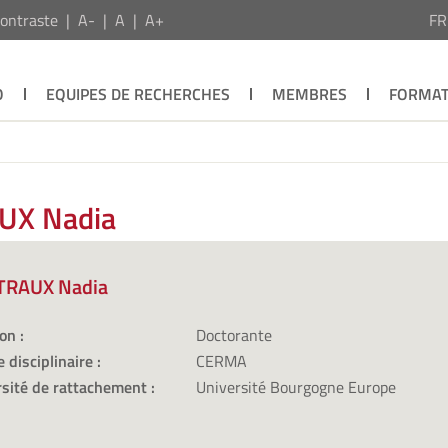
ontraste
A-
A
A+
F
O
EQUIPES DE RECHERCHES
MEMBRES
FORMAT
UX Nadia
RAUX Nadia
on :
Doctorante
 disciplinaire :
CERMA
sité de rattachement :
Université Bourgogne Europe