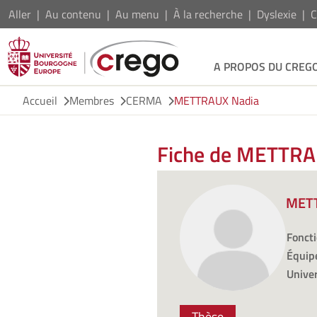
Aller
Au contenu
Au menu
À la recherche
Dyslexie
C
A PROPOS DU CREG
Accueil
Membres
CERMA
METTRAUX Nadia
Fiche de METTRA
METT
Foncti
Équipe
Univer
Thèse