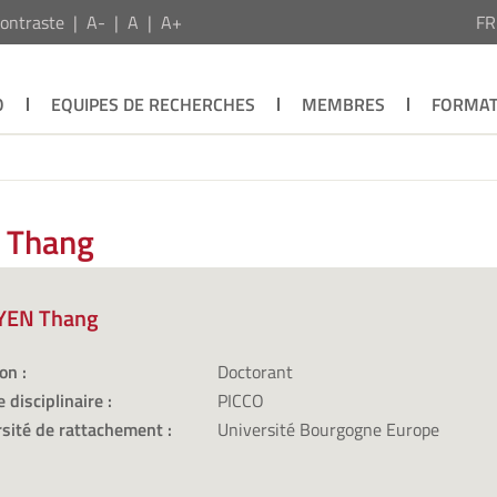
ontraste
A-
A
A+
F
O
EQUIPES DE RECHERCHES
MEMBRES
FORMAT
 Thang
YEN Thang
on :
Doctorant
 disciplinaire :
PICCO
sité de rattachement :
Université Bourgogne Europe