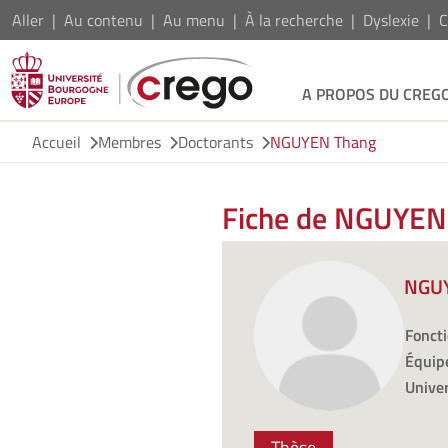
Aller
Au contenu
Au menu
À la recherche
Dyslexie
C
A PROPOS DU CREG
Accueil
Membres
Doctorants
NGUYEN Thang
Fiche de NGUYEN
NGU
Foncti
Équipe
Univer
Thèse