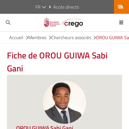
FR
Accès directs
Accueil
Membres
Chercheurs associés
OROU GUIWA Sab
Fiche de OROU GUIWA Sabi
Gani
OROU GUIWA Sabi Gani