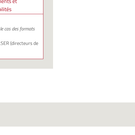
ents et
lités
 le cas des formats
LSER
(directeurs de