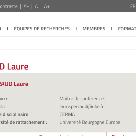
ontraste
A-
A
A+
F
O
EQUIPES DE RECHERCHES
MEMBRES
FORMAT
D Laure
AUD Laure
on :
Maître de conférences
t :
laure.perraud@ube.fr
 disciplinaire :
CERMA
sité de rattachement :
Université Bourgogne Europe