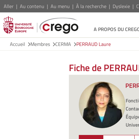
Aller
Au contenu
Au menu
À la recherche
Dyslexie
C
A PROPOS DU CREG
Accueil
Membres
CERMA
PERRAUD Laure
Fiche de PERRAU
PERR
Foncti
Contac
Équipe
Univer