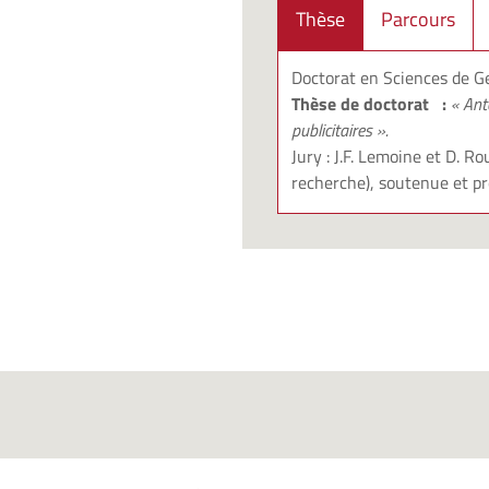
Thèse
Parcours
Doctorat en Sciences de Ge
Thèse de doctorat :
«
Ant
publicitaires ».
Jury : J.F. Lemoine et D. R
recherche), soutenue et 