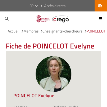
FR
Accès directs
Accueil
Membres
Enseignants-chercheurs
POINCELOT 
Fiche de POINCELOT Evelyne
POINCELOT Evelyne