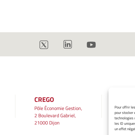
CREGO
INF
Pour offrir l
Pôle Économie Gestion,
Mentio
pour stocker 
2 Boulevard Gabriel,
Gérer 
technologies 
21000 Dijon
Averti
les ID unique
un effet négat
Politiq