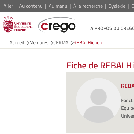
Aller
Au contenu
Au menu
À la recherche
Dyslexie
C
A PROPOS DU CREG
Accueil
Membres
CERMA
REBAI Hichem
Fiche de REBAI H
REBA
Foncti
Equipe
Univer