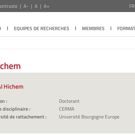
ontraste
A-
A
A+
F
O
EQUIPES DE RECHERCHES
MEMBRES
FORMAT
ichem
I Hichem
on :
Doctorant
 disciplinaire :
CERMA
sité de rattachement :
Université Bourgogne Europe