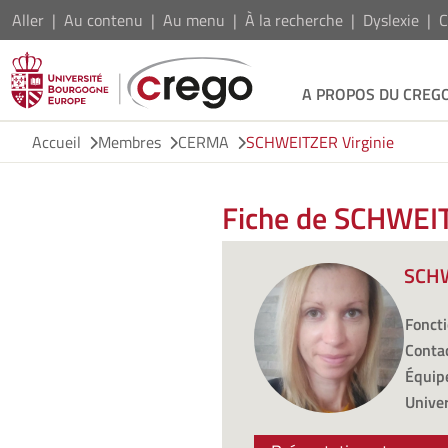
Aller
Au contenu
Au menu
À la recherche
Dyslexie
C
A PROPOS DU CREG
Accueil
Membres
CERMA
SCHWEITZER Virginie
Fiche de SCHWEIT
SCHW
Foncti
Contac
Équipe
Univer