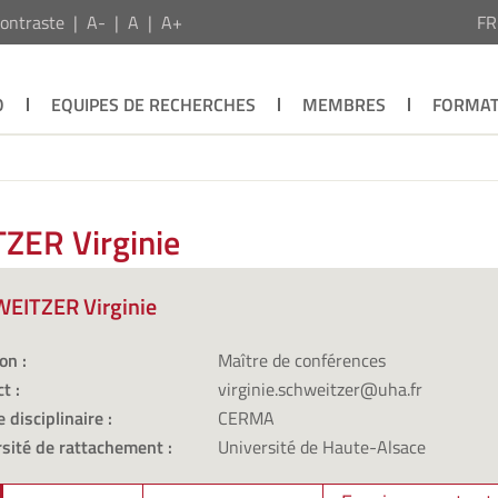
ontraste
A-
A
A+
F
O
EQUIPES DE RECHERCHES
MEMBRES
FORMAT
ZER Virginie
EITZER Virginie
on :
Maître de conférences
t :
virginie.schweitzer@uha.fr
 disciplinaire :
CERMA
sité de rattachement :
Université de Haute-Alsace