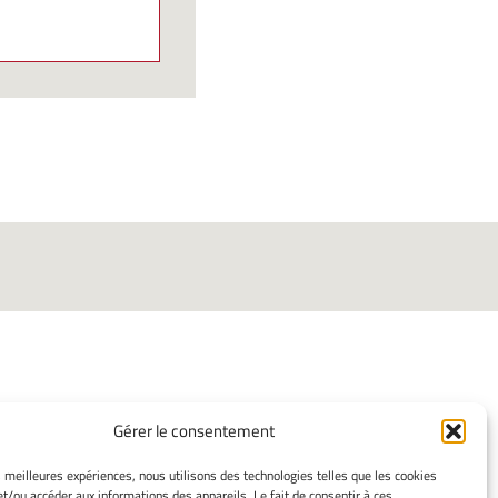
Gérer le consentement
ORMATIONS LÉGALES
es meilleures expériences, nous utilisons des technologies telles que les cookies
et/ou accéder aux informations des appareils. Le fait de consentir à ces