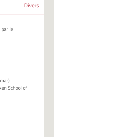
Divers
 par le
lmar)
ken School of