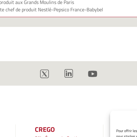
produit aux Grands Moulins de Paris
te chef de produit Nestlé-Pepsico France-Babybel
CREGO
INF
Pour offrir l
pour stocker 