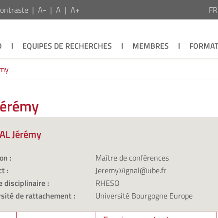
ontraste
A-
A
A+
F
O
EQUIPES DE RECHERCHES
MEMBRES
FORMAT
émy
Jérémy
AL Jérémy
on :
Maître de conférences
t :
Jeremy.Vignal@ube.fr
 disciplinaire :
RHESO
sité de rattachement :
Université Bourgogne Europe