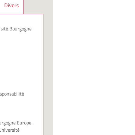
Divers
rsité Bourgogne
sponsabilité
ourgogne Europe.
niversité