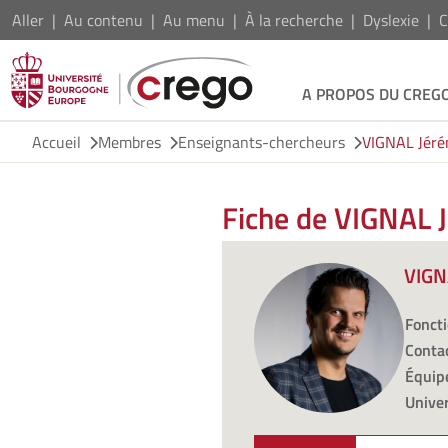
Aller
Au contenu
Au menu
À la recherche
Dyslexie
C
A PROPOS DU CREG
Accueil
Membres
Enseignants-chercheurs
VIGNAL Jér
Fiche de VIGNAL 
VIGN
Foncti
Contac
Équipe
Univer