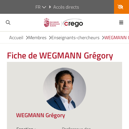
FR
Accès directs
Accueil
Membres
Enseignants-chercheurs
WEGMANN G
Fiche de WEGMANN Grégory
WEGMANN Grégory