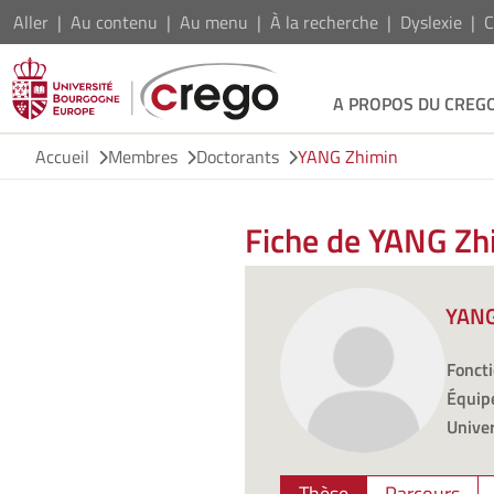
Aller
Au contenu
Au menu
À la recherche
Dyslexie
C
A PROPOS DU CREG
Accueil
Membres
Doctorants
YANG Zhimin
Fiche de YANG Zh
YANG
Foncti
Équipe
Univer
Thèse
Parcours