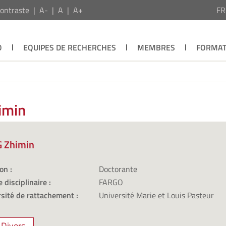
ontraste
A-
A
A+
F
O
EQUIPES DE RECHERCHES
MEMBRES
FORMAT
imin
 Zhimin
on :
Doctorante
 disciplinaire :
FARGO
sité de rattachement :
Université Marie et Louis Pasteur
Divers