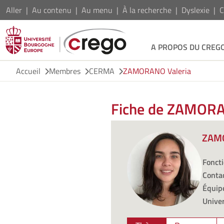
Aller
Au contenu
Au menu
À la recherche
Dyslexie
C
A PROPOS DU CREG
Accueil
Membres
CERMA
ZAMORANO Valeria
Fiche de ZAMORA
ZAMO
Foncti
Contac
Équipe
Univer