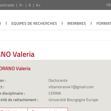
ontraste
A-
A
A+
F
O
EQUIPES DE RECHERCHES
MEMBRES
FORMAT
NO Valeria
RANO Valeria
on :
Doctorante
t :
vfzamorano41@gmail.com
 disciplinaire :
CERMA
sité de rattachement :
Université Bourgogne Europe