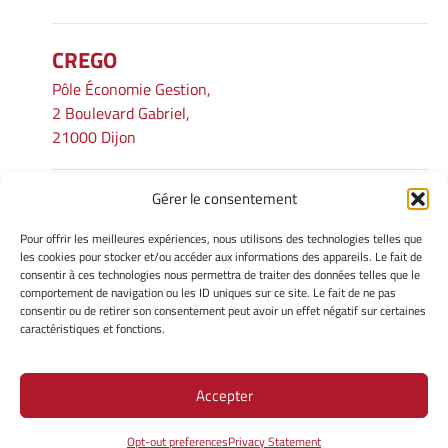
CREGO
Pôle Économie Gestion,
2 Boulevard Gabriel,
21000 Dijon
Gérer le consentement
INFORMATIONS LÉGALES
Pour offrir les meilleures expériences, nous utilisons des technologies telles que
Mentions légales
les cookies pour stocker et/ou accéder aux informations des appareils. Le fait de
consentir à ces technologies nous permettra de traiter des données telles que le
Gérer mes cookies
comportement de navigation ou les ID uniques sur ce site. Le fait de ne pas
Avertissement
consentir ou de retirer son consentement peut avoir un effet négatif sur certaines
Politique de cookies
caractéristiques et fonctions.
Déclaration de confidentialité
Accepter
Site Officiel - CREGO @ 2026
Opt-out preferences
Privacy Statement
Copyright Université de Bourgogne Europe