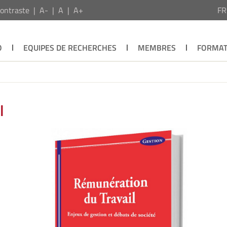
ontraste
A-
A
A+
F
O
EQUIPES DE RECHERCHES
MEMBRES
FORMAT
l