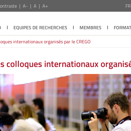
ontraste
A-
A
A+
F
O
EQUIPES DE RECHERCHES
MEMBRES
FORMAT
lloques internationaux organisés par le CREGO
es colloques internationaux organis