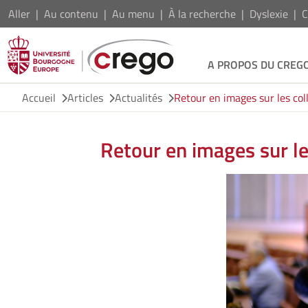
Aller
Au contenu
Au menu
À la recherche
Dyslexie
C
A PROPOS DU CREG
Accueil
Articles
Actualités
Retour en images sur les co
Retour en images sur l