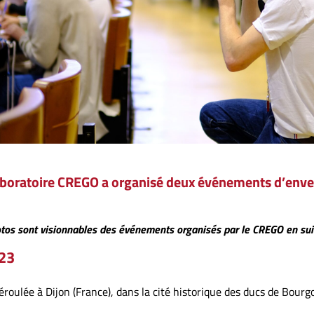
laboratoire CREGO a organisé deux événements d’enver
tos sont visionnables des événements organisés par le CREGO en su
23
éroulée à Dijon (France), dans la cité historique des ducs de Bourg