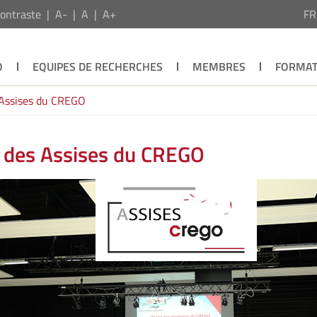
ontraste
A-
A
A+
F
O
EQUIPES DE RECHERCHES
MEMBRES
FORMAT
s Assises du CREGO
on des Assises du CREGO