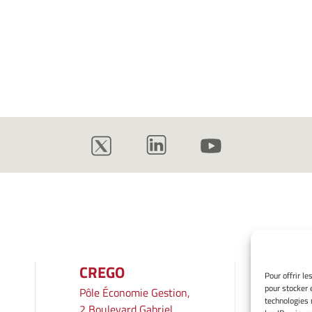
CREGO
INF
Pour offrir l
pour stocker 
Pôle Économie Gestion,
Mentio
technologies 
2 Boulevard Gabriel,
Gérer 