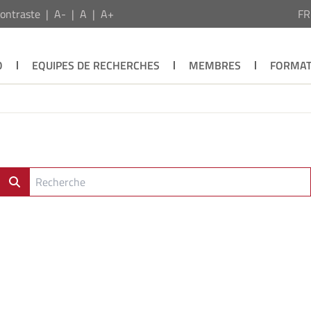
ontraste
A-
A
A+
F
O
EQUIPES DE RECHERCHES
MEMBRES
FORMAT