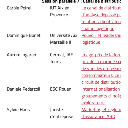
Session parallèle 7 : Canal de distribution e
Carole Poirel
IUT Aix en
Le canal de distribution 
Provence
d’analyse dépassé pour 
relations clients-fourni
chaîne logistique
Dominique Bonet
Université Aix
Pouvoir et leadership d
Marseille II
logistique
Aurore Ingarao
Cermat, IAE
Image-prix de la forme 
Tours
prix de la marque : conf
de vue des professionne
consommateurs. Le cas d
circuit de distribution
Daniele Pederzoli
ESC Rouen
Internationalisation de l
groupements d’indépend
exploratoire
Sylvie Hans
Juriste
Marketing et règlement 
d’entreprise
d’assurance IARD