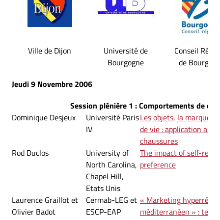
Ville de Dijon
Université de
Conseil Régio
Bourgogne
de Bourgog
Jeudi 9 Novembre 2006
Session plénière 1 : Comportements de c
Dominique Desjeux
Université Paris
Les objets, la marque et 
IV
de vie : application au s
chaussures
Rod Duclos
University of
The impact of self-regu
North Carolina,
preference
Chapel Hill,
Etats Unis
Laurence Graillot et
Cermab-LEG et
« Marketing hyperréel 
Olivier Badot
ESCP-EAP
méditerranéen » : tenta