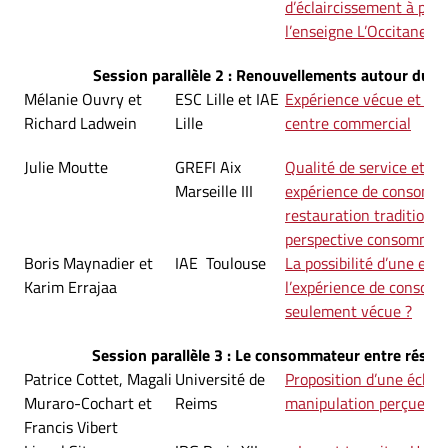
d’éclaircissement à part
l’enseigne L’Occitane
Session parallèle 2 : Renouvellements autour du co
Mélanie Ouvry et
ESC Lille et IAE
Expérience vécue et rep
Richard Ladwein
Lille
centre commercial
Julie Moutte
GREFI Aix
Qualité de service et va
Marseille III
expérience de consomma
restauration traditionne
perspective consommat
Boris Maynadier et
IAE Toulouse
La possibilité d’une expé
Karim Errajaa
l’expérience de consomm
seulement vécue ?
Session parallèle 3 : Le consommateur entre résist
Patrice Cottet, Magali
Université de
Proposition d’une échell
Muraro-Cochart et
Reims
manipulation perçue pa
Francis Vibert