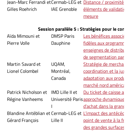
Jean-Marc Ferrandi et
Cermab-LEG et
Distance / proximité à l
Gilles Roehrich
IAE Grenoble
éléments de validation 
mesure
Session parallèle 5 : Stratégies pour le comme
Aïda Mimouni et
DMSP Paris
Les bénéfices associés p
Pierre Volle
Dauphine
fidèles aux programmes 
enseignes de distributi
de segmentation par les
Martin Savard et
UQAM,
Stratégie de merchandis
Lionel Colombel
Montréal,
coordination et la juxtap
Canada
adaptation aux produits 
marché nord américain
Patrick Nicholson et
IMD Lille II et
Du ticket de caisse au cl
Régine Vanheems
Université Paris
approche dynamique d
I
d’achat dans la grande d
Blandine Antéblian et
Cermab-LEG et
L’impact des antécédent
Gérard François
Lille II
point de vente à la fré
des grandes surfaces à