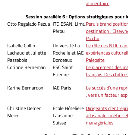
alimentaire
Session parallèle 6 : Options stratégiques pour le to
Otto Regalado Pezua
ITD ESAN, Lima,
Peru’s brand positioning
Pérou
destination : Elsewher
Picchu
Isabelle Collin-
Université La
Le rôle des NTIC dans la
Lachaud et Juliette
Rochelle et IAE
expériences culturelles :
Passebois
Bordeaux
Paleosite
Corinne Berneman
ESC Saint
Le placement des marqu
Etienne
français. Des chiffres et
Karine Bernardon
IAE Paris
Le succès d’une représe
: vers un facteur explicat
Christine Demen
Ecole Hôtelière
Dirigeants d’entreprise 
Meier
Lausanne,
artisanale : métier et a
Suisse
managériales