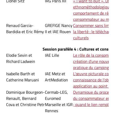
Lionel Sitz
IRG Paris XII
« I want to quit ». Une 
ethnométhodologique d
comportement de résist
consommateur au marc
Renaud Garcia-
GREFIGE Nancy
Consommer sans limites 
Bardidia et Eric Rémy
II et IAE Rouen
la liberté : le téléchar
culturels
Session parallèle 4 : Cultures et conso
Elodie Sevin et
IAE Lille
Le rôle de la consommat
Richard Ladwein
création d’une nouvelle s
pratique du camping
Isabelle Barth et
IAE Metz et
L’œuvre picturale comm
Catherine Maruani
ArtMediation
connaissance de l’objet 
application au point de
Dominique Bourgeon-
Cermab-LEG,
Dynamique du processus
Renault, Bernard
Euromed
du consommateur en si
Cova et Christine Petr
Marseille et IGR
; quand le lien remplace
Rennes