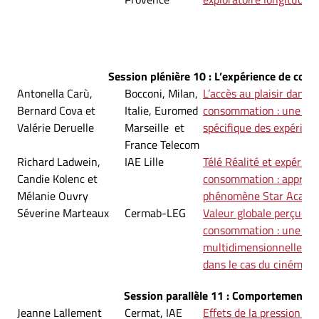
Session plénière 10 : L’expérience de co
Antonella Carù,
Bocconi, Milan,
L’accès au plaisir dans l
Bernard Cova et
Italie, Euromed
consommation : une inv
Valérie Deruelle
Marseille et
spécifique des expérienc
France Telecom
Richard Ladwein,
IAE Lille
Télé Réalité et expérien
Candie Kolenc et
consommation : approch
Mélanie Ouvry
phénomène Star Acade
Séverine Marteaux
Cermab-LEG
Valeur globale perçue d
consommation : une ap
multidimensionnelle. Va
dans le cas du cinéma e
Session parallèle 11 : Comportements 
Jeanne Lallement
Cermat, IAE
Effets de la pression te