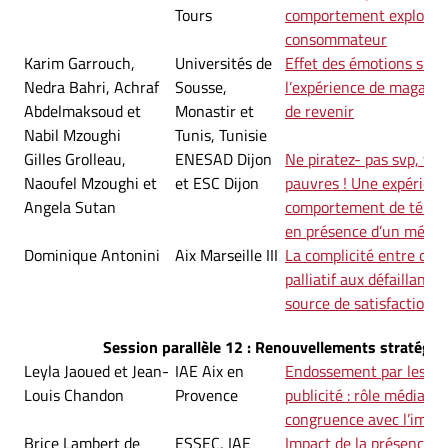
Tours
comportement explorato
consommateur
Karim Garrouch,
Universités de
Effet des émotions sur 
Nedra Bahri, Achraf
Sousse,
l’expérience de magasina
Abdelmaksoud et
Monastir et
de revenir
Nabil Mzoughi
Tunis, Tunisie
Gilles Grolleau,
ENESAD Dijon
Ne piratez- pas svp, vou
Naoufel Mzoughi et
et ESC Dijon
pauvres ! Une expérienc
Angela Sutan
comportement de téléch
en présence d’un mécan
Dominique Antonini
Aix Marseille III
La complicité entre co
palliatif aux défaillance
source de satisfaction
Session parallèle 12 : Renouvellements stratégi
Leyla Jaoued et Jean-
IAE Aix en
Endossement par les cél
Louis Chandon
Provence
publicité : rôle médiateu
congruence avec l’image
Brice Lambert de
ESSEC, IAE
Impact de la présence d