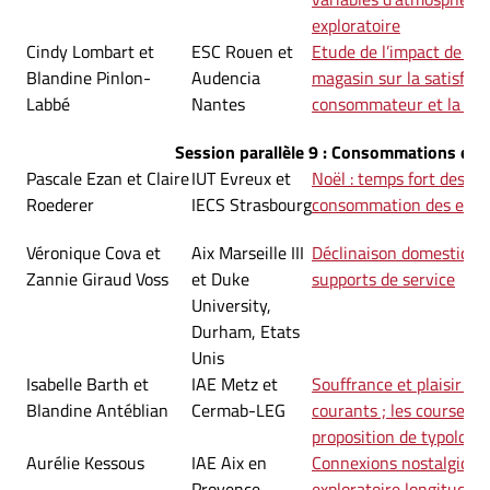
exploratoire
Cindy Lombart et
ESC Rouen et
Etude de l’impact de l’
Blandine Pinlon-
Audencia
magasin sur la satisfact
Labbé
Nantes
consommateur et la fidé
Session parallèle 9 : Consommations et 
Pascale Ezan et Claire
IUT Evreux et
Noël : temps fort des ex
Roederer
IECS Strasbourg
consommation des enfa
Véronique Cova et
Aix Marseille III
Déclinaison domestique 
Zannie Giraud Voss
et Duke
supports de service
University,
Durham, Etats
Unis
Isabelle Barth et
IAE Metz et
Souffrance et plaisir da
Blandine Antéblian
Cermab-LEG
courants ; les courses 
proposition de typologie
Aurélie Kessous
IAE Aix en
Connexions nostalgique
Provence
exploratoire longitudina