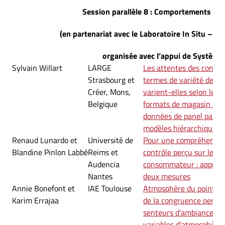
Session parallèle 8 : Comportements en
(en partenariat avec le Laboratoire In Situ – A
organisée avec l’appui de Système
Sylvain Willart
LARGE
Les attentes des cons
Strasbourg et
termes de variété des a
Créer, Mons,
varient-elles selon les 
Belgique
formats de magasin ? U
données de panel par l
modèles hiérarchiques
Renaud Lunardo et
Université de
Pour une compréhension
Blandine Pinlon Labbé
Reims et
contrôle perçu sur le 
Audencia
consommateur : approc
Nantes
deux mesures
Annie Bonefont et
IAE Toulouse
Atmosphère du point de 
Karim Errajaa
de la congruence perçue
senteurs d’ambiance et 
variables d’atmosphère 