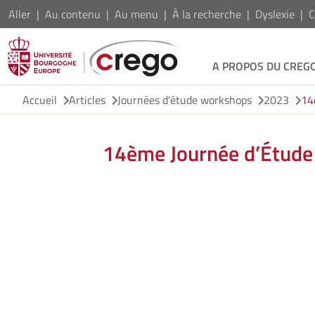
Aller
Au contenu
Au menu
À la recherche
Dyslexie
C
A PROPOS DU CREG
Accueil
Articles
Journées d'étude workshops
2023
14
14ème Journée d’Étude 