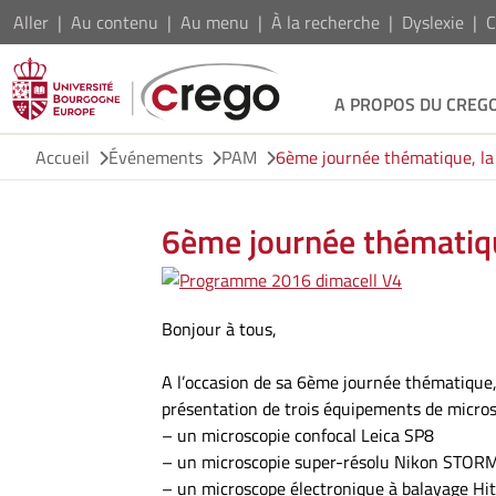
Aller
Au contenu
Au menu
À la recherche
Dyslexie
C
A PROPOS DU CREG
Accueil
Événements
PAM
6ème journée thématique, la
6ème journée thématiqu
Bonjour à tous,
A l’occasion de sa 6ème journée thématique,
présentation de trois équipements de microsc
– un microscopie confocal Leica SP8
– un microscopie super-résolu Nikon STOR
– un microscope électronique à balayage H