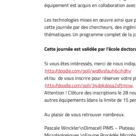
équipement est acquis en collaboration ave
Les technologies mises en œuvre ainsi que p
cette journée par des chercheurs, des ingénie
thématiques. Un programme complet de la jou
Cette journée est validée par l’école doct
Si vous êtes intéressés, merci de nous indi
:
http://doodle.com/poll/wq8vsfauh6cihdhy
et/ou de vous inscrire pour réserver votre p
:
http://doodle.com/poll/34dqkdqsa2sftmnw
.
Attention ! Clôture des inscriptions le 28 n
autres équipements (dans la limite de 15 per
Au plaisir de vous retrouver nombreux.
Pascale Winckler\nDimacell PIMS – Plateau
Microbiologiques \nEquipe Procédés Microbi