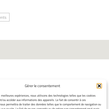
ents
Gérer le consentement
ORMATIONS LÉGALES
es meilleures expériences, nous utilisons des technologies telles que les cookies
et/ou accéder aux informations des appareils. Le fait de consentir à ces
ns légales
nous permettra de traiter des données telles que le comportement de navigation ou
mes cookies
s sur ce site. Le fait de ne pas consentir ou de retirer son consentement peut avoir