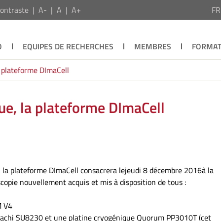
ontraste
A-
A
A+
F
O
EQUIPES DE RECHERCHES
MEMBRES
FORMAT
 plateforme DImaCell
e, la plateforme DImaCell
 la plateforme DImaCell consacrera lejeudi 8 décembre 2016à la
opie nouvellement acquis et mis à disposition de tous :
M V4
itachi SU8230 et une platine cryogénique Quorum PP3010T (cet