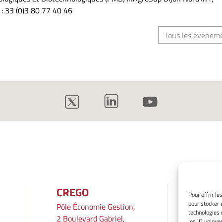
: 33 (0)3 80 77 40 46
Tous les événem
CREGO
INF
Pour offrir l
pour stocker 
Pôle Économie Gestion,
Mentio
technologies 
2 Boulevard Gabriel,
Gérer 
les ID unique