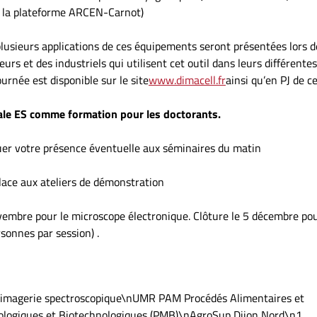
c la plateforme ARCEN-Carnot)
lusieurs applications de ces équipements seront présentées lors d
urs et des industriels qui utilisent cet outil dans leurs différentes
rnée est disponible sur le site
www.dimacell.fr
ainsi qu’en PJ de ce
orale ES comme formation pour les doctorants.
quer votre présence éventuelle aux séminaires du matin
lace aux ateliers de démonstration
ovembre pour le microscope électronique. Clôture le 5 décembre pou
sonnes par session) .
 imagerie spectroscopique\nUMR PAM Procédés Alimentaires et
ologiques et Biotechnologiques (PMB)\nAgroSup Dijon Nord\n1,