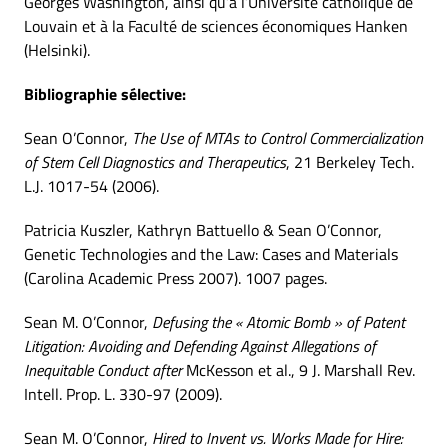
Georges Washington, ainsi qu’à l’Université catholique de
Louvain et à la Faculté de sciences économiques Hanken
(Helsinki).
Bibliographie sélective:
Sean O’Connor,
The Use of MTAs to Control Commercialization
of Stem Cell Diagnostics and Therapeutics
, 21 Berkeley Tech.
L.J. 1017-54 (2006).
Patricia Kuszler, Kathryn Battuello & Sean O’Connor,
Genetic Technologies and the Law: Cases and Materials
(Carolina Academic Press 2007). 1007 pages.
Sean M. O’Connor,
Defusing the « Atomic Bomb » of Patent
Litigation: Avoiding and Defending Against Allegations of
Inequitable Conduct after
McKesson et al., 9 J. Marshall Rev.
Intell. Prop. L. 330-97 (2009).
Sean M. O’Connor,
Hired to Invent vs. Works Made for Hire: