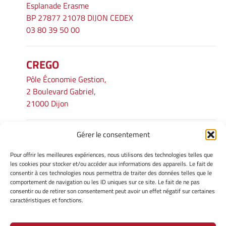
Esplanade Erasme
BP 27877 21078 DIJON CEDEX
03 80 39 50 00
CREGO
Pôle Économie Gestion,
2 Boulevard Gabriel,
21000 Dijon
Gérer le consentement
INFORMATIONS LÉGALES
Pour offrir les meilleures expériences, nous utilisons des technologies telles que
Mentions légales
les cookies pour stocker et/ou accéder aux informations des appareils. Le fait de
consentir à ces technologies nous permettra de traiter des données telles que le
Gérer mes cookies
comportement de navigation ou les ID uniques sur ce site. Le fait de ne pas
Avertissement
consentir ou de retirer son consentement peut avoir un effet négatif sur certaines
Politique de cookies
caractéristiques et fonctions.
Déclaration de confidentialité