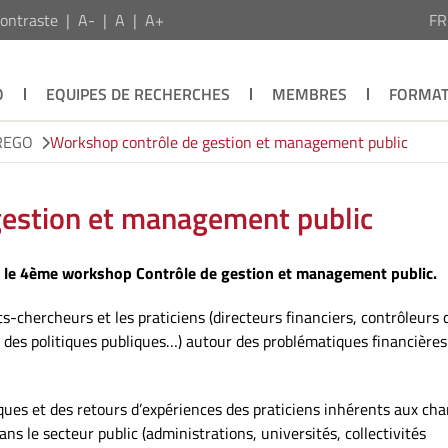
ontraste
A-
A
A+
F
O
EQUIPES DE RECHERCHES
MEMBRES
FORMAT
CREGO
Workshop contrôle de gestion et management public
gestion et management public
n le 4ème workshop Contrôle de gestion et management public.
-chercheurs et les praticiens (directeurs financiers, contrôleurs 
 des politiques publiques…) autour des problématiques financières
ues et des retours d’expériences des praticiens inhérents aux ch
dans le secteur public (administrations, universités, collectivités