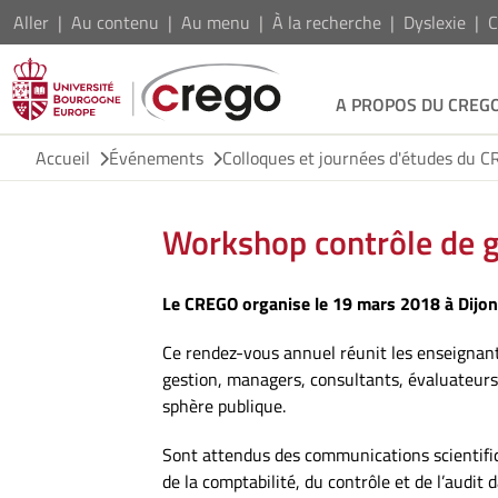
Aller
Au contenu
Au menu
À la recherche
Dyslexie
C
A PROPOS DU CREG
Accueil
Événements
Colloques et journées d'études du 
Workshop contrôle de 
Le CREGO organise le 19 mars 2018 à Dijo
Ce rendez-vous annuel réunit les enseignants
gestion, managers, consultants, évaluateurs
sphère publique.
Sont attendus des communications scientifiq
de la comptabilité, du contrôle et de l’audit 