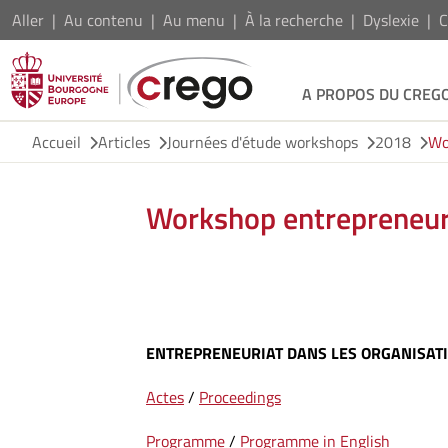
Aller
Au contenu
Au menu
À la recherche
Dyslexie
C
A PROPOS DU CREG
Accueil
Articles
Journées d'étude workshops
2018
Wo
Workshop entrepreneuri
ENTREPRENEURIAT DANS LES ORGANISATI
Actes
/
Proceedings
Programme
/
Programme in English