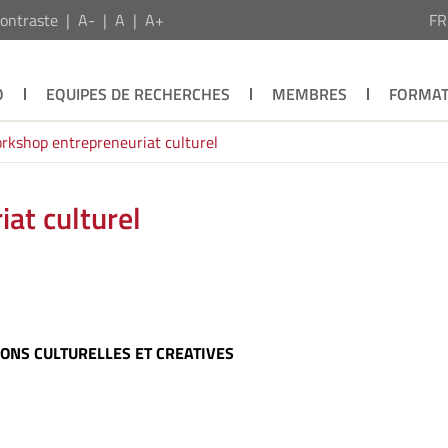
ontraste
A-
A
A+
F
O
EQUIPES DE RECHERCHES
MEMBRES
FORMAT
rkshop entrepreneuriat culturel
at culturel
ONS CULTURELLES ET CREATIVES