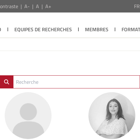
ontraste
A-
A
A+
F
O
EQUIPES DE RECHERCHES
MEMBRES
FORMAT