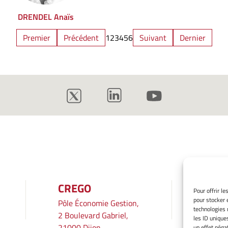
DRENDEL Anaïs
Premier
Précédent
1
2
3
4
5
6
Suivant
Dernier
CREGO
INF
Pour offrir l
pour stocker 
Pôle Économie Gestion,
Mentio
technologies 
2 Boulevard Gabriel,
Gérer 
les ID unique
21000 Dijon
Averti
un effet négat