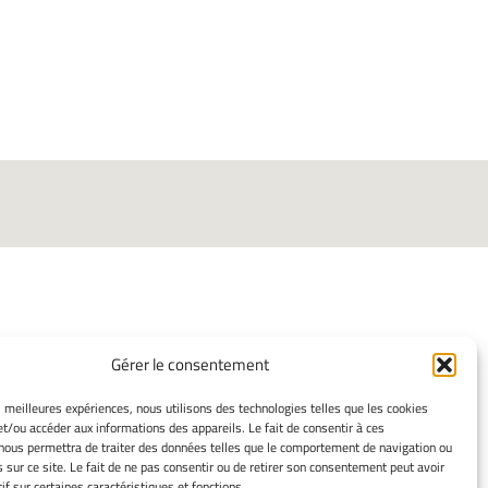
Gérer le consentement
ORMATIONS LÉGALES
es meilleures expériences, nous utilisons des technologies telles que les cookies
et/ou accéder aux informations des appareils. Le fait de consentir à ces
ns légales
nous permettra de traiter des données telles que le comportement de navigation ou
mes cookies
s sur ce site. Le fait de ne pas consentir ou de retirer son consentement peut avoir
ssement
if sur certaines caractéristiques et fonctions.