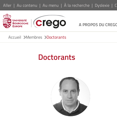
Aller
Au contenu
Au menu
À la recherche
Dyslexie
C
A PROPOS DU CREG
Accueil
Membres
Doctorants
Doctorants