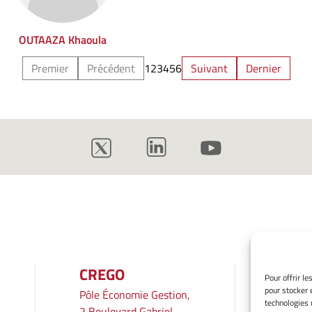
OUTAAZA Khaoula
Premier
Précédent
1
2
3
4
5
6
Suivant
Dernier
CREGO
INF
Pour offrir l
pour stocker 
Pôle Économie Gestion,
Mentio
technologies 
2 Boulevard Gabriel,
Gérer 