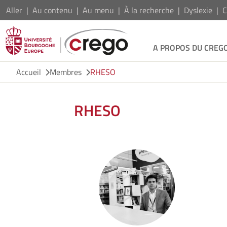
Aller
Au contenu
Au menu
À la recherche
Dyslexie
C
A PROPOS DU CREG
Accueil
Membres
RHESO
RHESO