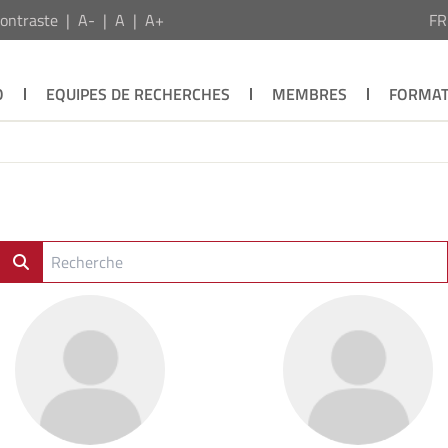
ontraste
A-
A
A+
F
O
EQUIPES DE RECHERCHES
MEMBRES
FORMAT