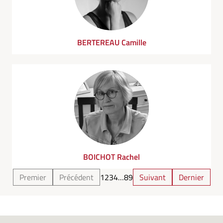
BERTEREAU Camille
BOICHOT Rachel
Premier
Précédent
1
2
3
4
…
8
9
Suivant
Dernier