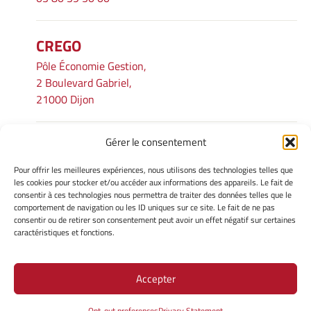
CREGO
Pôle Économie Gestion,
2 Boulevard Gabriel,
21000 Dijon
Gérer le consentement
INFORMATIONS LÉGALES
Pour offrir les meilleures expériences, nous utilisons des technologies telles que
Mentions légales
les cookies pour stocker et/ou accéder aux informations des appareils. Le fait de
consentir à ces technologies nous permettra de traiter des données telles que le
Gérer mes cookies
comportement de navigation ou les ID uniques sur ce site. Le fait de ne pas
Avertissement
consentir ou de retirer son consentement peut avoir un effet négatif sur certaines
Politique de cookies
caractéristiques et fonctions.
Déclaration de confidentialité
Accepter
Site Officiel - CREGO @ 2026
Opt-out preferences
Privacy Statement