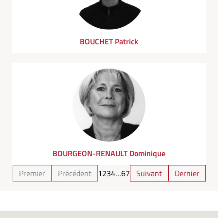
BOUCHET Patrick
BOURGEON-RENAULT Dominique
Premier
Précédent
1
2
3
4
…
6
7
Suivant
Dernier