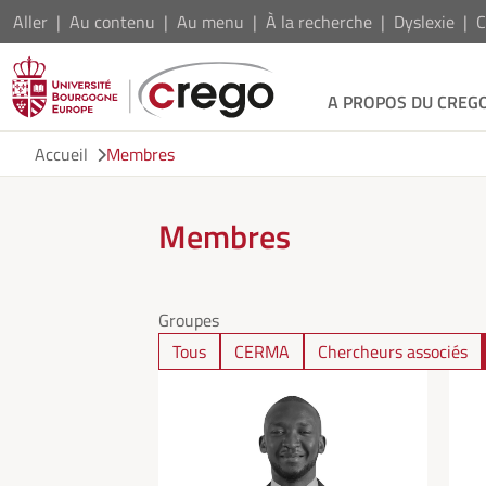
Aller
Au contenu
Au menu
À la recherche
Dyslexie
C
A PROPOS DU CREG
Accueil
Membres
Membres
Groupes
Tous
CERMA
Chercheurs associés