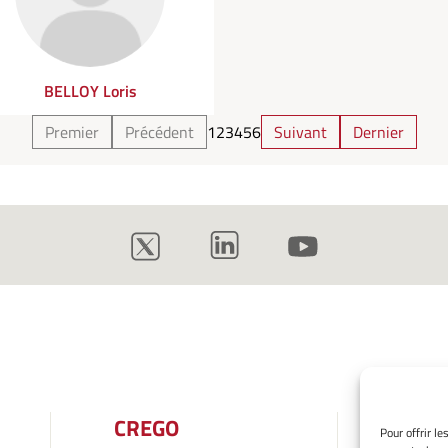
BELLOY Loris
Premier
Précédent
1
2
3
4
5
6
Suivant
Dernier
CREGO
INF
Pour offrir l