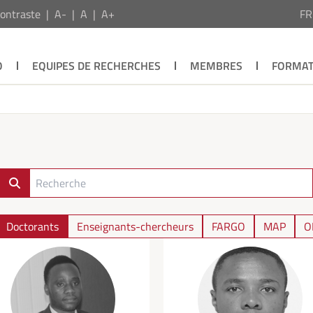
ontraste
A-
A
A+
F
O
EQUIPES DE RECHERCHES
MEMBRES
FORMAT
Doctorants
Enseignants-chercheurs
FARGO
MAP
O